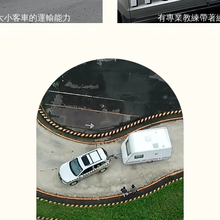
大小客車的運輸能力
有專業教練帶著
運載如同小貨車般的物品量
輕易掌握附掛拖車駕