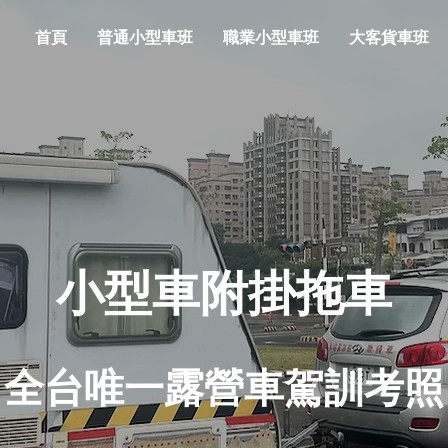
首頁
普通小型車班
職業小型車班
大客貨車班
小型車附掛拖車
全台唯一露營車駕訓考照