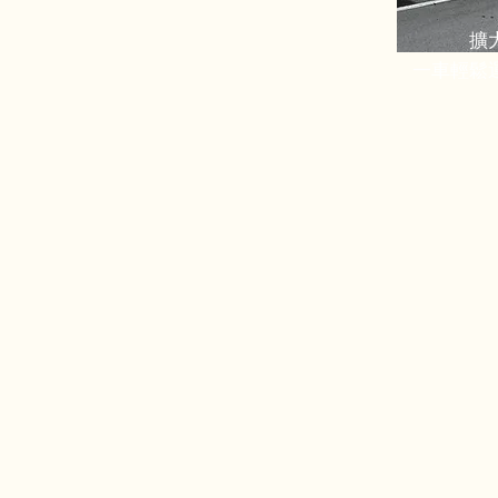
擴
一車輕鬆