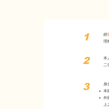
1
經
理
2
本
二
3
身
本
外
上