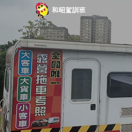
和昭駕訓班