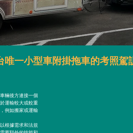
台唯一小型車附掛拖車的考照駕
車輛後方連接一個
於運輸較大或較重
，例如搬家或運輸
以根據需求和法規
需要額外的技能和