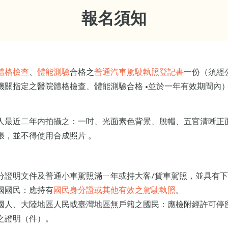
報名須知
體格檢查
、
體能測驗
合格之
普通汽車駕駛執照登記書
一份（須經
機關指定之醫院體格檢查、體能測驗合格 •並於一年有效期間內
人最近二年内拍攝之：一吋、光面素色背景、脫帽、五官清晰正
張，並不得使用合成照片 。
分證明文件及普通小車駕照滿ㄧ年或持大客/貨車駕照，並具有
國國民：應持有
國民身分證或其他有效之駕駛執照
。
國人、大陸地區人民或臺灣地區無戶籍之國民：應檢附經許可停
之證明（件）。