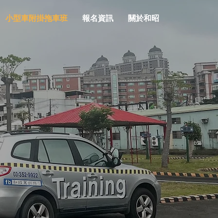
小型車附掛拖車班
報名資訊
關於和昭