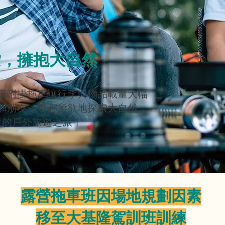
索，擁抱大自然
車附掛拖車讓行李與物品載量大幅
和朋友，隨心所欲地探索大自然，
束的戶外旅遊之旅！
露營拖車班因場地規劃因素
​移至大基隆駕訓班訓練